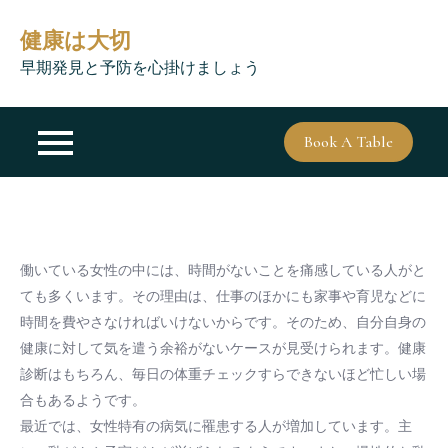
Skip
健康は大切
to
content
早期発見と予防を心掛けましょう
Book A Table
働いている女性の中には、時間がないことを痛感している人がと
ても多くいます。その理由は、仕事のほかにも家事や育児などに
時間を費やさなければいけないからです。そのため、自分自身の
健康に対して気を遣う余裕がないケースが見受けられます。健康
診断はもちろん、毎日の体重チェックすらできないほど忙しい場
合もあるようです。
最近では、女性特有の病気に罹患する人が増加しています。主