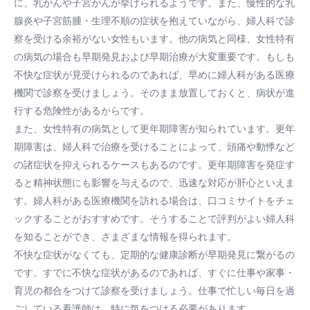
に、乳がんや子宮がんが挙げられるようです。また、慢性的な乳
腺炎や子宮筋腫・生理不順の症状を抱えていながら、婦人科で診
察を受ける余裕がない女性もいます。他の病気と同様、女性特有
の病気の場合も早期発見および早期治療が大変重要です。もしも
不快な症状が見受けられるのであれば、早めに婦人科がある医療
機関で診察を受けましょう。そのまま放置しておくと、病状が進
行する危険性があるからです。
また、女性特有の病気として更年期障害が知られています。更年
期障害は、婦人科で治療を受けることによって、頭痛や動悸など
の諸症状を抑えられるケースもあるのです。更年期障害を発症す
ると精神状態にも影響を与えるので、迅速な対応が肝心といえま
す。婦人科がある医療機関を訪れる場合は、口コミサイトをチェ
ックすることがおすすめです。そうすることで評判がよい婦人科
を知ることができ、さまざまな情報を得られます。
不快な症状がなくても、定期的な健康診断が早期発見に繋がるの
です。すでに不快な症状があるのであれば、すぐに仕事や家事・
育児の都合をつけて診察を受けましょう。仕事で忙しい毎日を過
ごしている看護師は、特に気をつける必要があります。